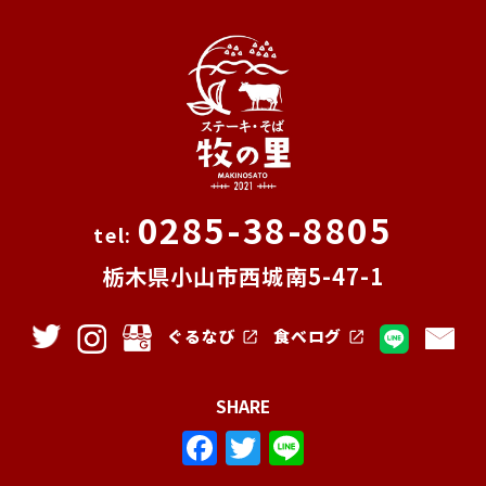
0285-38-8805
栃木県小山市西城南5-47-1
ぐるなび
食べログ
SHARE
F
T
Li
a
w
n