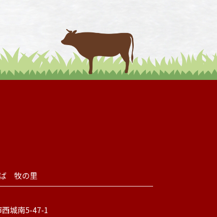
そば 牧の里
城南5-47-1