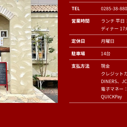
TEL
0285-38-88
営業時間
ランチ 平日：1
ディナー 17:
定休日
月曜日
駐車場
14台
支払方法
現金
クレジットカ
DINERS、J
電子マネー：P
QUICKPay