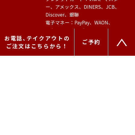
ー、アメックス、DINERS、JCB、
Discover、銀聯
電子マネー：PayPay、WAON、
Suica、PASMO、iD、QUICKPay
お電話､テイクアウトの
ご予約
ご注文はこちらから！
アクセスマップ