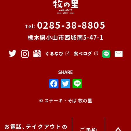
0285-38-8805
栃木県小山市西城南5-47-1
ぐるなび
食べログ
SHARE
F
T
Li
a
w
n
c
it
e
© ステーキ・そば 牧の里
e
te
b
r
お電話､テイクアウトの
o
ご予約