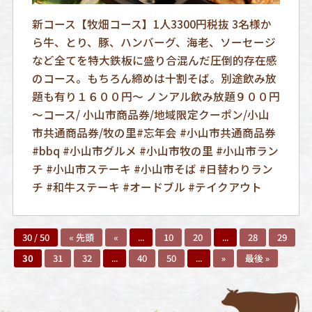
新コース【牧畑コース】1人3300円税抜 3名様か
ら牛、とり、豚、ハンバーグ、海老、ソーセージ
など全てを特大鉄板に盛り合混んだ圧倒的存在感
のコース。もちろん締めは十割そば。別途飲み放
題も有り１６００円～ ノンアル飲み放題９００円
～コース/ 小山市商品券/地域限定クーポン/小山
市共通商品券/牧の里#忘年会 #小山市共通商品券
#bbq #小山市グルメ #小山市牧の里 #小山市ラン
チ #小山市ステーキ #小山市そば #日替わりラン
チ #和牛ステーキ #オードブル #テイクアウト
30 / 50
« 先頭
«
...
10
20
...
28
29
30
31
32
...
40
50
...
»
最後 »