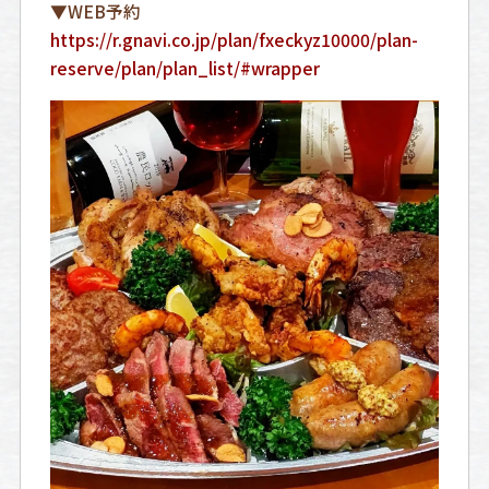
▼WEB予約
https://r.gnavi.co.jp/plan/fxeckyz10000/plan-
reserve/plan/plan_list/#wrapper