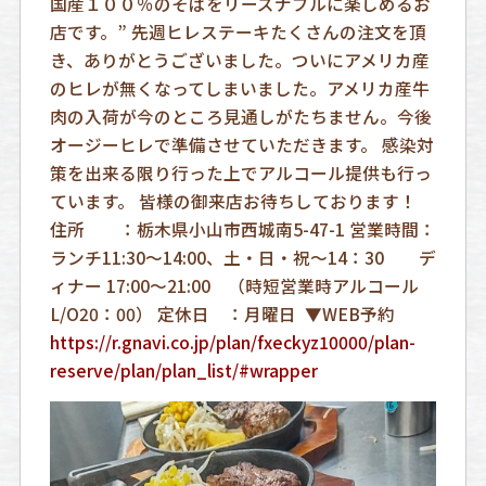
国産１００％のそばをリーズナブルに楽しめるお
店です。” 先週ヒレステーキたくさんの注文を頂
き、ありがとうございました。ついにアメリカ産
のヒレが無くなってしまいました。アメリカ産牛
肉の入荷が今のところ見通しがたちません。今後
オージーヒレで準備させていただきます。 感染対
策を出来る限り行った上でアルコール提供も行っ
ています。 皆様の御来店お待ちしております！
住所 ：栃木県小山市西城南5-47-1 営業時間：
ランチ11:30～14:00、土・日・祝～14：30 デ
ィナー 17:00～21:00 （時短営業時アルコール
L/O20：00） 定休日 ：月曜日 ▼WEB予約
https://r.gnavi.co.jp/plan/fxeckyz10000/plan-
reserve/plan/plan_list/#wrapper