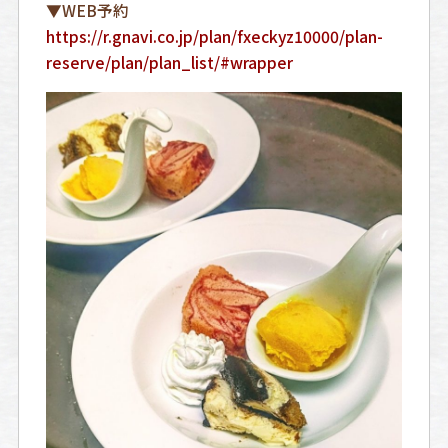
▼WEB予約
https://r.gnavi.co.jp/plan/fxeckyz10000/plan-
reserve/plan/plan_list/#wrapper