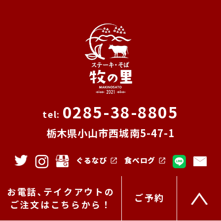
0285-38-8805
栃木県小山市西城南5-47-1
ぐるなび
食べログ
お電話､テイクアウトの
SHARE
ご予約
ご注文はこちらから！
F
T
Li