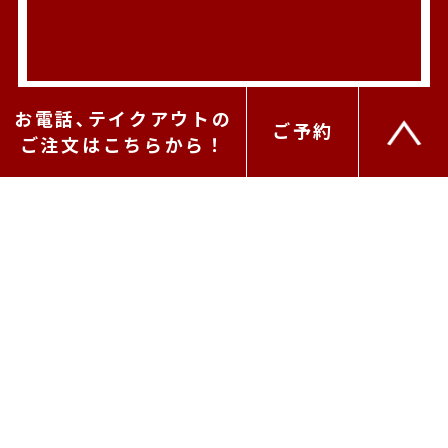
お電話､テイクアウトの
ご予約
ご注文はこちらから！
0285-38-8805
栃木県小山市西城南5-47-1
ぐるなび
食べログ