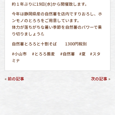
約１年ぶりに19日(水)から開催致します。
今年は静岡県産の自然薯を店内ですりおろし、ホ
ンモノのとろろをご用意しています。
体力が落ちがちな暑い季節を自然薯のパワーで乗
り切りましょう💪
自然薯とろろと十割そば 1300円税別
#小山市 #とろろ蕎麦 #自然薯 #夏 #スタ
ミナ
«
前の記事
次の記事
»