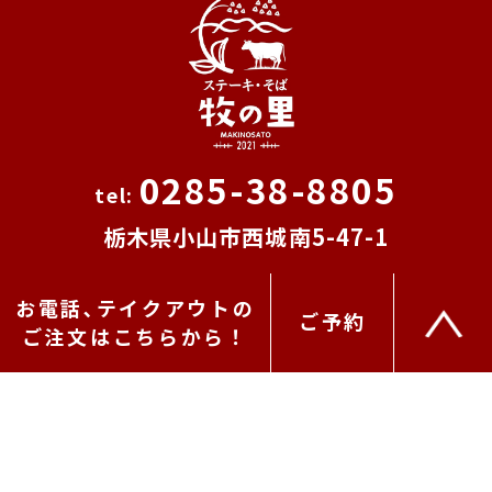
0285-38-8805
栃木県小山市西城南5-47-1
ぐるなび
食べログ
お電話､テイクアウトの
ご予約
ご注文はこちらから！
SHARE
F
T
Li
a
w
n
c
it
e
© ステーキ・そば 牧の里